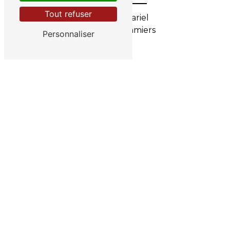
Tout refuser
32 Rue du Jariel
77120 Coulommiers
Personnaliser
Téléphone
07 67 67 90 18
E-mail
allservicetransport@hotmail.com