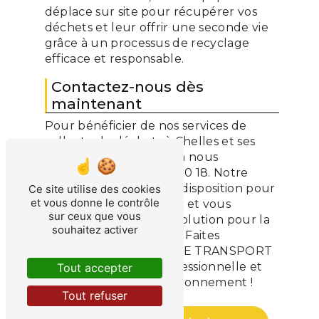
déplace sur site pour récupérer vos
déchets et leur offrir une seconde vie
grâce à un processus de recyclage
efficace et responsable.
Contactez-nous dès
maintenant
Pour bénéficier de nos services de
collecte de déchets à Chelles et ses
environs, n'hésitez pas à nous
contacter au 07 67 67 90 18. Notre
équipe se tient à votre disposition pour
Ce site utilise des cookies
et vous donne le contrôle
étudier votre demande et vous
sur ceux que vous
proposer la meilleure solution pour la
souhaitez activer
gestion de vos déchets. Faites
confiance à ALL SERVICE TRANSPORT
pour une collecte professionnelle et
Tout accepter
respectueuse de l'environnement !
Tout refuser