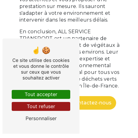
prestation sur mesure. Ils sauront
s'adapter à votre environnement et
intervenir dans les meilleurs délais.
En conclusion, ALL SERVICE
TRANSPORT est un partenaire de
confiance pour le retrait de végétaux à
La Ferté-Gaucher et ses environs. Leur
professionnalisme, leur expertise et
Ce site utilise des cookies
leur engagement environnemental
et vous donne le contrôle
sur ceux que vous
font d'eux un choix idéal pour tous vos
souhaitez activer
besoins d'évacuation de déchets verts
en Seine-et-Marne et en Île-de-France.
Tout accepter
En savoir plus
Contactez-nous
Tout refuser
Personnaliser